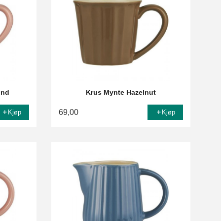
ond
Krus Mynte Hazelnut
69,00
Kjøp
Kjøp