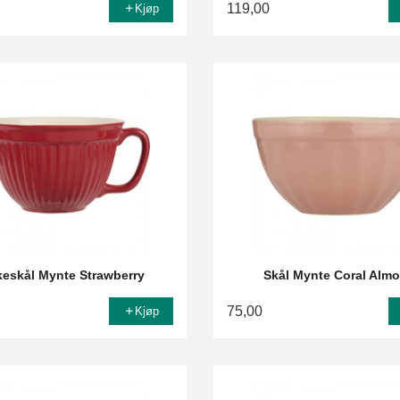
119,00
Kjøp
keskål Mynte Strawberry
Skål Mynte Coral Alm
75,00
Kjøp