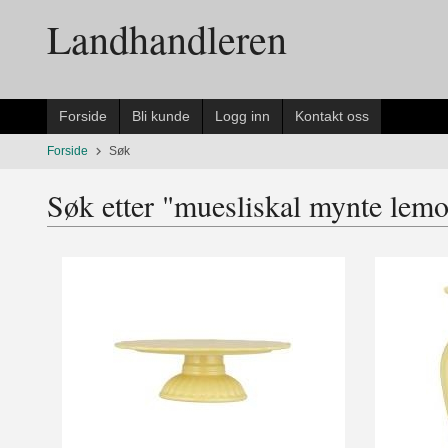
Gå
Landhandleren
til
innholdet
Forside
Bli kunde
Logg inn
Kontakt oss
Forside
Søk
Søk etter "muesliskal mynte lemon