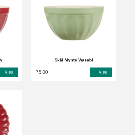
ry
Skål Mynte Wasabi
75,00
Kjøp
Kjøp