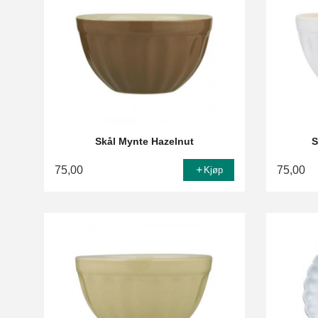
Skål Mynte Hazelnut
S
75,00
75,00
Kjøp