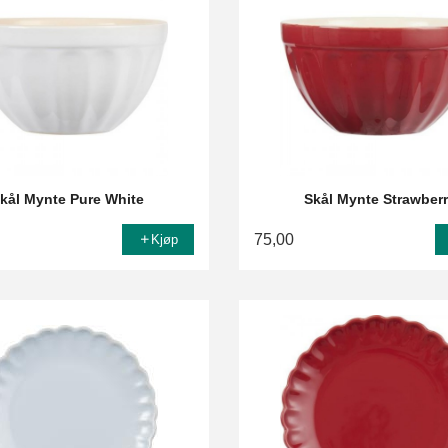
kål Mynte Pure White
Skål Mynte Strawber
75,00
Kjøp