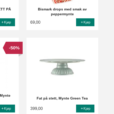
SETT PÅ
Bismark drops med smak av
peppermynte
69,00
Kjøp
Kjøp
-50%
 Mynte
Fat på stett, Mynte Green Tea
399,00
Kjøp
Kjøp