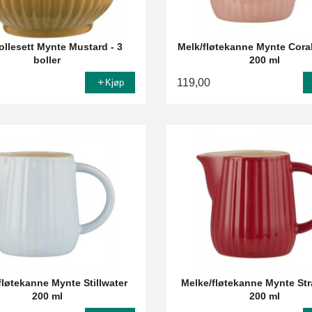
ollesett Mynte Mustard - 3
Melk/fløtekanne Mynte Cora
boller
200 ml
119,00
Kjøp
fløtekanne Mynte Stillwater
Melke/fløtekanne Mynte St
200 ml
200 ml