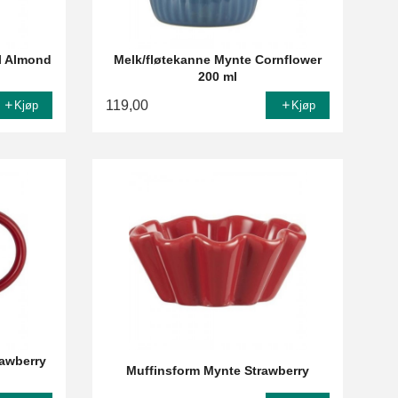
l Almond
Melk/fløtekanne Mynte Cornflower
200 ml
119,00
Kjøp
Kjøp
rawberry
Muffinsform Mynte Strawberry