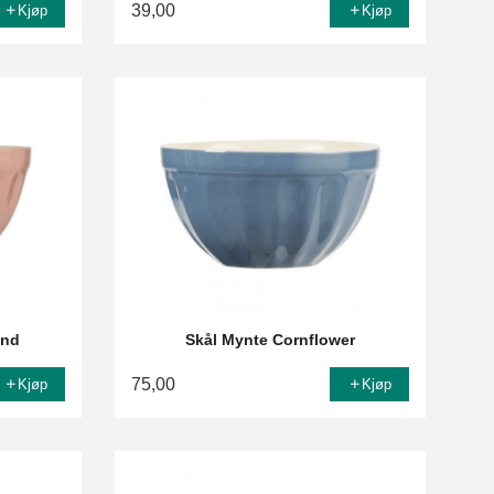
39,00
Kjøp
Kjøp
ond
Skål Mynte Cornflower
75,00
Kjøp
Kjøp