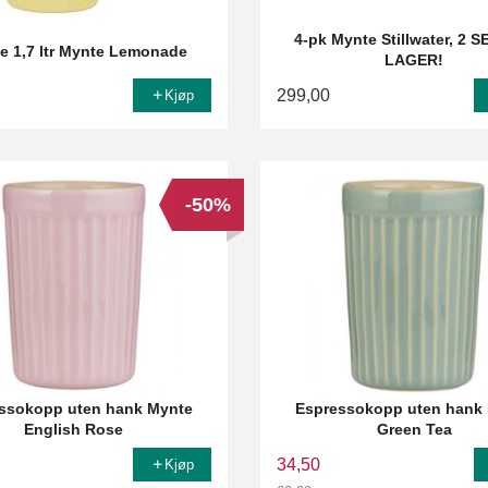
4-pk Mynte Stillwater, 2 
e 1,7 ltr Mynte Lemonade
LAGER!
299,00
Kjøp
-50%
ssokopp uten hank Mynte
Espressokopp uten hank
English Rose
Green Tea
34,50
Kjøp