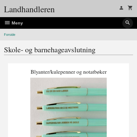
Gå
Landhandleren
til
innholdet
Meny
Forside
Skole- og barnehageavslutning
Blyanter/kulepenner og notatbøker