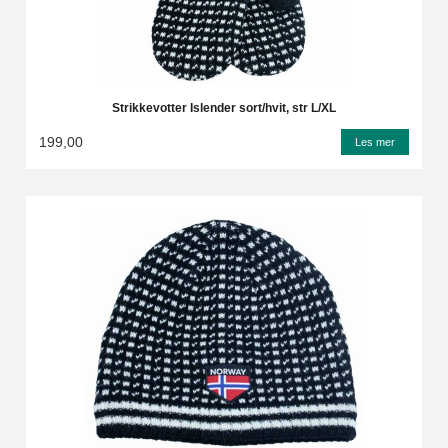
Strikkevotter Islender sort/hvit, str L/XL
199,00
Les mer