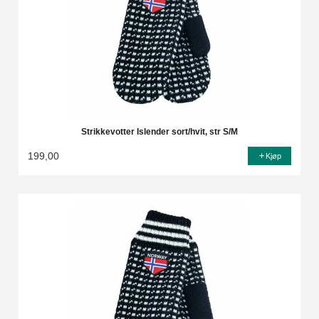
Strikkevotter Islender sort/hvit, str S/M
199,00
Kjøp