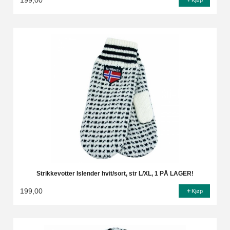
199,00
Kjøp
Strikkevotter Islender hvit/sort, str L/XL, 1 PÅ LAGER!
199,00
Kjøp