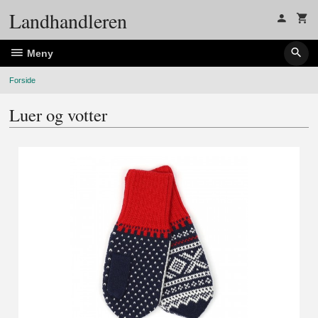
Gå
Landhandleren
til
innholdet
Meny
Forside
Luer og votter