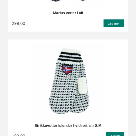
Marius votter i ull
299,00
Les mer
Strikkevotter Islender hvit/sort, str S/M