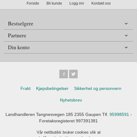
Forside
Bli kunde
Logg inn
Kontakt oss
Bestselgere
Partnere
Din konto
Frakt
Kjøpsbetingelser
Sikkerhet og personvern
Nyhetsbrev
Landhandleren Tangnesvegen 185 2355 Gaupen Tlf.
95998591
-
Foretaksregisteret 997391381
Vår nettbutikk bruker cookies slik at