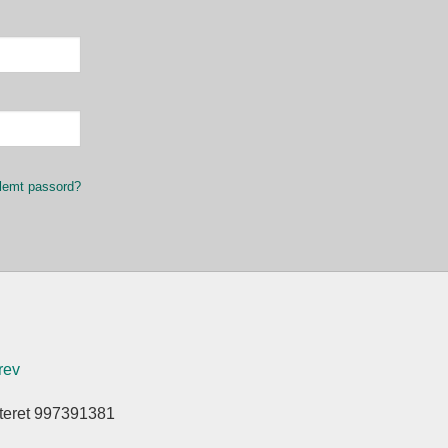
lemt passord?
rev
steret 997391381