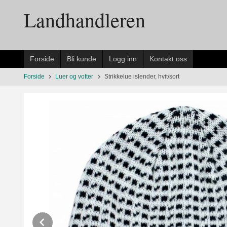
Gå
Landhandleren
til
innholdet
Forside
Bli kunde
Logg inn
Kontakt oss
Forside
Luer og votter
Strikkelue islender, hvit/sort
Prev