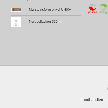
Mursteinsform enkel UNIKA
Norgesflasken 330 ml
Landhandleren 