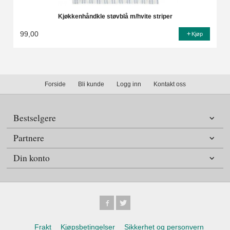
Kjøkkenhåndkle støvblå m/hvite striper
99,00
Kjøp
Forside
Bli kunde
Logg inn
Kontakt oss
Bestselgere
Partnere
Din konto
Frakt
Kjøpsbetingelser
Sikkerhet og personvern