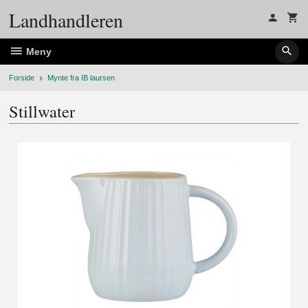
Gå
Landhandleren
til
innholdet
Meny
Forside
Mynte fra IB laursen
Stillwater