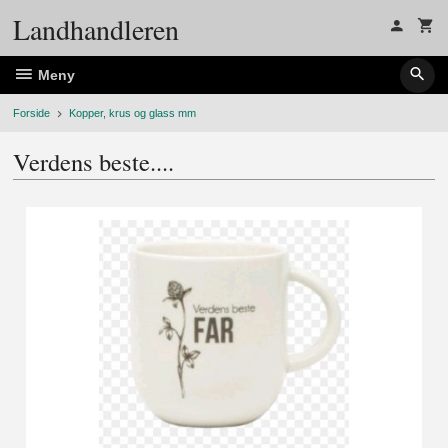
Gå
Landhandleren
til
innholdet
Meny
Forside
Kopper, krus og glass mm
Verdens beste....