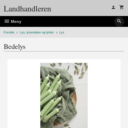
Gå
Landhandleren
til
innholdet
Meny
Forside
Lys, lysestaker og lykter
Lys
Bedelys