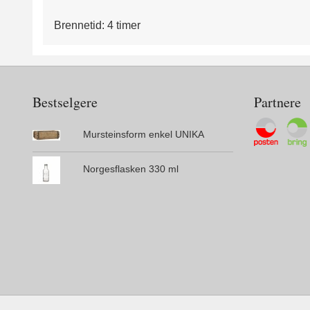
Brennetid: 4 timer
Bestselgere
Partnere
Mursteinsform enkel UNIKA
Norgesflasken 330 ml