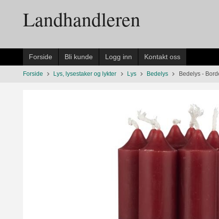
Gå
Landhandleren
til
innholdet
Forside
Bli kunde
Logg inn
Kontakt oss
Forside
Lys, lysestaker og lykter
Lys
Bedelys
Bedelys - Bor