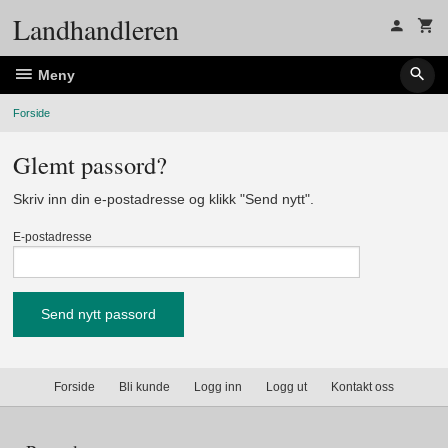
Gå
Landhandleren
til
innholdet
Meny
Forside
Glemt passord?
Skriv inn din e-postadresse og klikk "Send nytt".
E-postadresse
Forside
Bli kunde
Logg inn
Logg ut
Kontakt oss