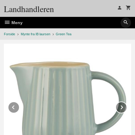
Gå
Landhandleren
til
innholdet
Meny
Forside
Mynte fra IB laursen
Green Tea
Prev
Ne