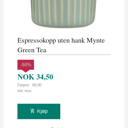
Espressokopp uten hank Mynte
Green Tea
-50%
NOK
34,50
Førpris:
69,00
Rabatt
inkl. mva.
Kjøp