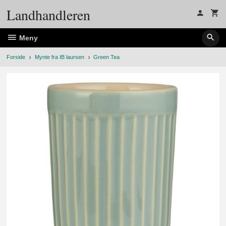
Gå
Landhandleren
til
innholdet
Meny
Forside
Mynte fra IB laursen
Green Tea