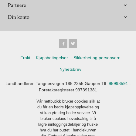
Partnere
Din konto
Frakt
Kjøpsbetingelser
Sikkerhet og personvern
Nyhetsbrev
Landhandleren Tangnesvegen 185 2355 Gaupen Tlf.
95998591
-
Foretaksregisteret 997391381
Vår nettbutikk bruker cookies slik at
du får en bedre kjøpsopplevelse og
vi kan yte deg bedre service. Vi
bruker cookies hovedsaklig til å
lagre innloggingsdetaljer og huske
hva du har puttet i handlekurven
din. Fortsett å bruke siden som