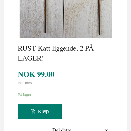
RUST Katt liggende, 2 PÅ
LAGER!
NOK
99,00
inkl. mva.
På lager
Kjøp
Del dette