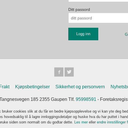
Ditt passord
G
Frakt
Kjøpsbetingelser
Sikkerhet og personvern
Nyhetsb
Tangnesvegen 185 2355 Gaupen Tlf.
95998591
- Foretaksregi
k bruker cookies slik at du får en bedre kjøpsopplevelse og vi kan yte deg bed
s hovedsaklig til å lagre innloggingsdetaljer og huske hva du har puttet i han
 bruke siden som normalt om du godtar dette.
Les mer
eller
endre innstillinger 