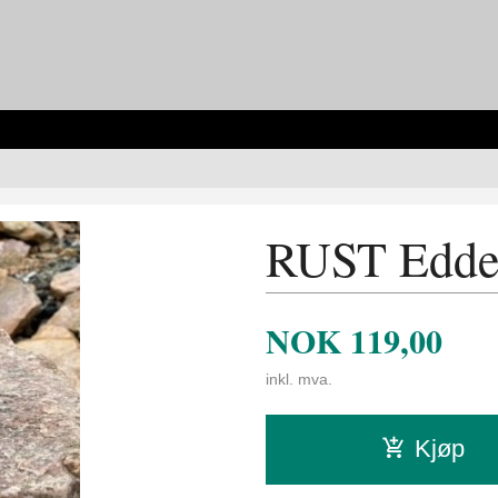
RUST Edder
NOK
119,00
inkl. mva.
Kjøp