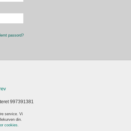
lemt passord?
rev
steret 997391381
re service. Vi
dlekurven din.
for cookies.