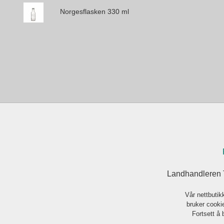
Norgesflasken 330 ml
Landhandleren 
Vår nettbutik
bruker cookie
Fortsett å