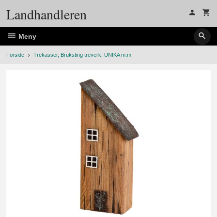
Gå
Landhandleren
til
innholdet
Meny
Forside
Trekasser, Bruksting treverk, UNIKA m.m.