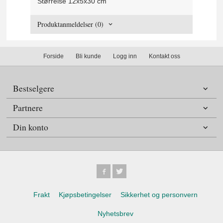
Størrelse 12x5x30 cm
Produktanmeldelser (0)
Forside
Bli kunde
Logg inn
Kontakt oss
Bestselgere
Partnere
Din konto
Frakt
Kjøpsbetingelser
Sikkerhet og personvern
Nyhetsbrev