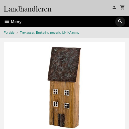
Gå
Landhandleren
til
innholdet
Meny
Forside
Trekasser, Bruksting treverk, UNIKA m.m.