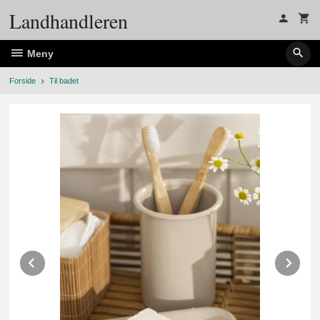
Gå
Landhandleren
til
innholdet
Meny
Forside
Til badet
Prev
Ne