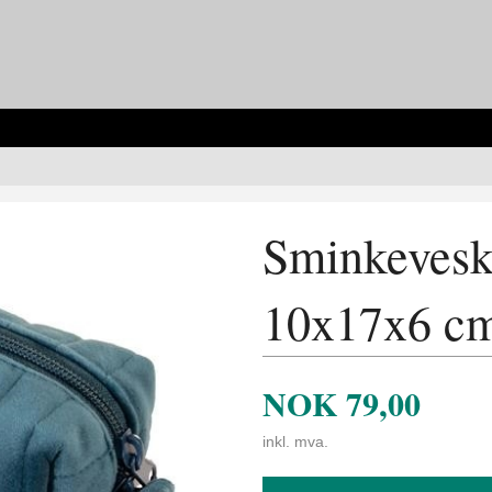
Sminkeveske
10x17x6 c
NOK
79,00
inkl. mva.