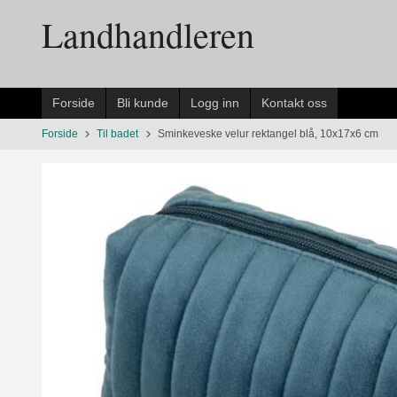
Gå
Landhandleren
til
innholdet
Forside
Bli kunde
Logg inn
Kontakt oss
Forside
Til badet
Sminkeveske velur rektangel blå, 10x17x6 cm