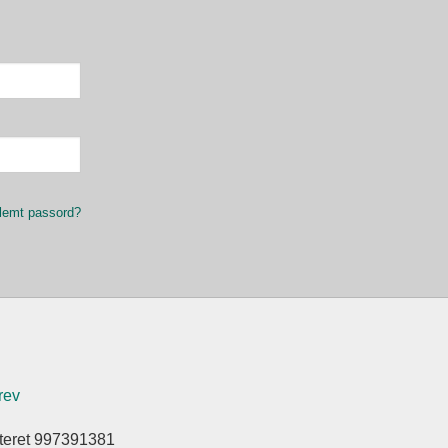
lemt passord?
rev
steret 997391381