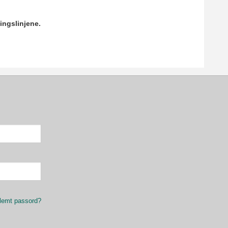
ingslinjene.
lemt passord?