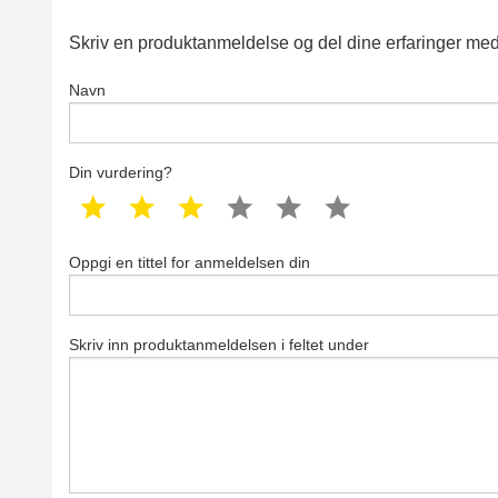
Skriv en produktanmeldelse og del dine erfaringer med
Navn
Din vurdering?
1 star
2 star
3 star
4 star
5 star
6 star
Oppgi en tittel for anmeldelsen din
Skriv inn produktanmeldelsen i feltet under