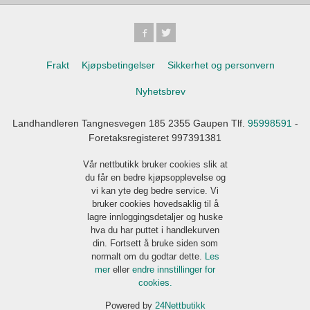
Frakt
Kjøpsbetingelser
Sikkerhet og personvern
Nyhetsbrev
Landhandleren Tangnesvegen 185 2355 Gaupen Tlf.
95998591
-
Foretaksregisteret 997391381
Vår nettbutikk bruker cookies slik at
du får en bedre kjøpsopplevelse og
vi kan yte deg bedre service. Vi
bruker cookies hovedsaklig til å
lagre innloggingsdetaljer og huske
hva du har puttet i handlekurven
din. Fortsett å bruke siden som
normalt om du godtar dette.
Les
mer
eller
endre innstillinger for
cookies.
Powered by
24Nettbutikk