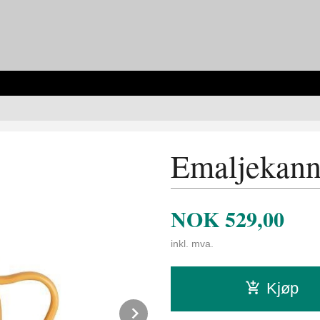
Emaljekanne
NOK
529,00
inkl. mva.
Kjøp
Next