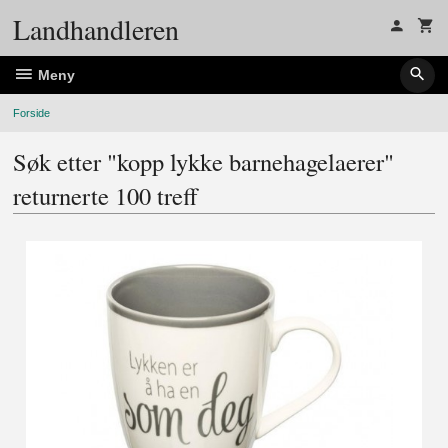
Gå
Landhandleren
til
innholdet
Meny
Forside
Søk etter "kopp lykke barnehagelaerer"
returnerte 100 treff