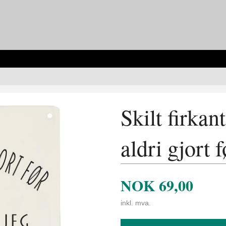
Skilt firkant
aldri gjort f
NOK
69,00
inkl. mva.