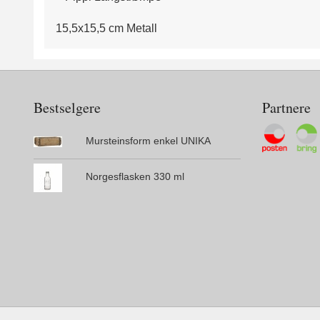
15,5x15,5 cm Metall
Bestselgere
Partnere
Mursteinsform enkel UNIKA
Norgesflasken 330 ml