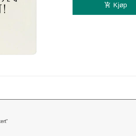
Kjøp
kert"