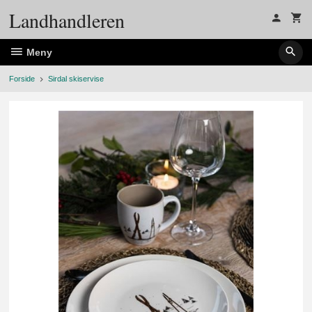
Gå
Landhandleren
til
innholdet
Meny
Forside
Sirdal skiservise