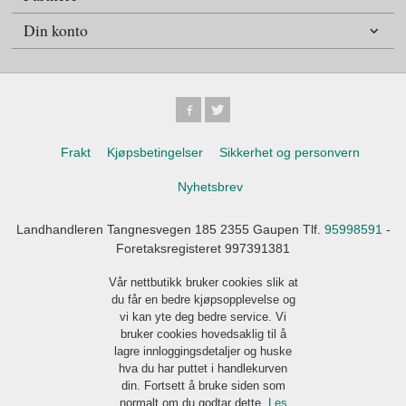
Din konto
Frakt
Kjøpsbetingelser
Sikkerhet og personvern
Nyhetsbrev
Landhandleren Tangnesvegen 185 2355 Gaupen Tlf.
95998591
-
Foretaksregisteret 997391381
Vår nettbutikk bruker cookies slik at
du får en bedre kjøpsopplevelse og
vi kan yte deg bedre service. Vi
bruker cookies hovedsaklig til å
lagre innloggingsdetaljer og huske
hva du har puttet i handlekurven
din. Fortsett å bruke siden som
normalt om du godtar dette.
Les