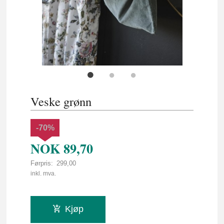
Veske grønn
-70%
NOK
89,70
Førpris:
299,00
Rabatt
inkl. mva.
Kjøp