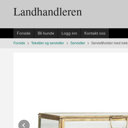
Gå
Landhandleren
til
innholdet
Forside
Bli kunde
Logg inn
Kontakt oss
Forside
Tekstiler og servietter
Servietter
Serviettholder med lokk 
Prev