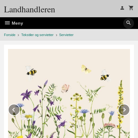
Gå
Landhandleren
til
innholdet
Meny
Forside
Tekstiler og servietter
Servietter
Prev
Ne