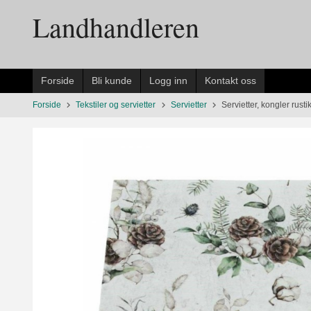
Gå
Landhandleren
til
innholdet
Forside
Bli kunde
Logg inn
Kontakt oss
Forside
Tekstiler og servietter
Servietter
Servietter, kongler rustik