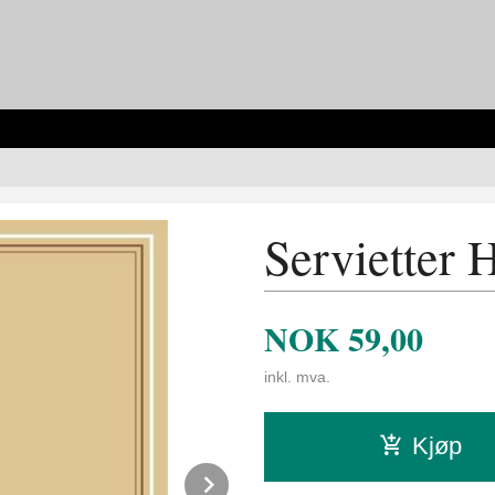
Servietter 
NOK
59,00
inkl. mva.
Kjøp
Next