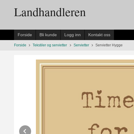
Gå
Landhandleren
til
innholdet
Forside
Bli kunde
Logg inn
Kontakt oss
Forside
Tekstiler og servietter
Servietter
Servietter Hygge
Prev