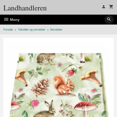
Gå
Landhandleren
til
innholdet
Meny
Forside
Tekstiler og servietter
Servietter