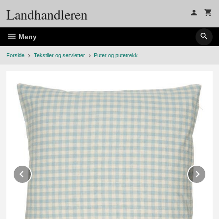
Gå
Landhandleren
til
innholdet
Meny
Forside
Tekstiler og servietter
Puter og putetrekk
Prev
Ne