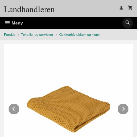
Gå
Landhandleren
til
innholdet
Meny
Forside
Tekstiler og servietter
Kjøkkenhåndklær- og kluter
Prev
Ne