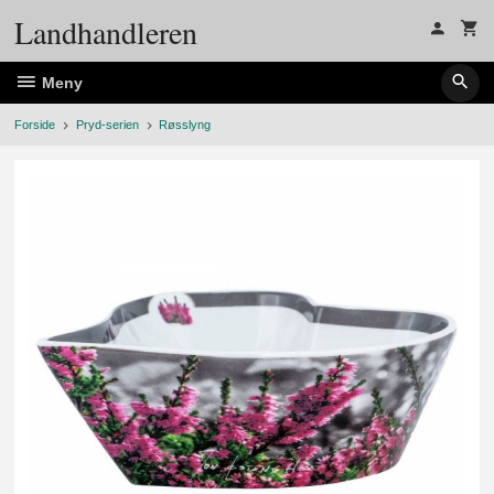
Gå
Landhandleren
til
innholdet
Meny
Forside
Pryd-serien
Røsslyng