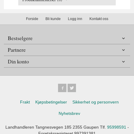
Forside
Bli kunde
Logg inn
Kontakt oss
Bestselgere
Partnere
Din konto
Frakt
Kjøpsbetingelser
Sikkerhet og personvern
Nyhetsbrev
Landhandleren Tangnesvegen 185 2355 Gaupen Tlf.
95998591
-
Foretaksregisteret 997391381