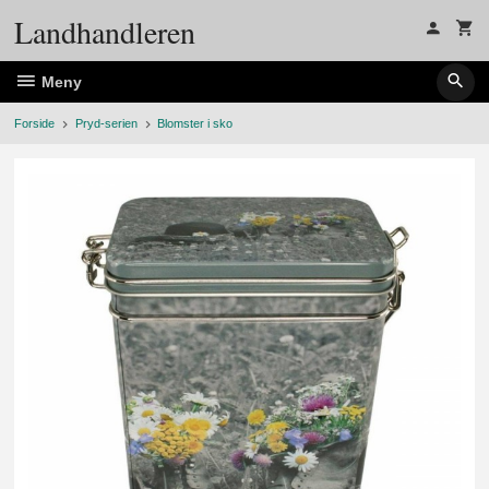
Gå
Landhandleren
til
innholdet
Meny
Forside
Pryd-serien
Blomster i sko