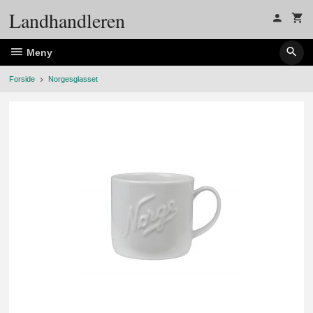
Gå
Landhandleren
til
innholdet
Meny
Forside
Norgesglasset