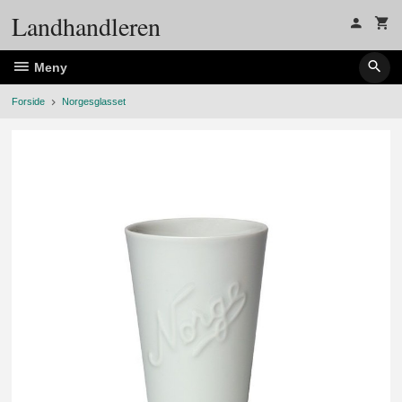
Gå
Landhandleren
til
innholdet
Meny
Forside
Norgesglasset