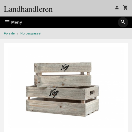
Gå
Landhandleren
til
innholdet
Meny
Forside
Norgesglasset