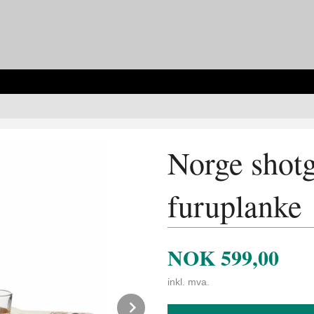
Norge shotg
furuplanke
NOK
599,00
inkl. mva.
Next