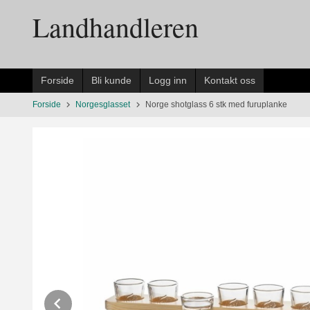
Gå
Landhandleren
til
innholdet
Forside
Bli kunde
Logg inn
Kontakt oss
Forside
Norgesglasset
Norge shotglass 6 stk med furuplanke
Prev