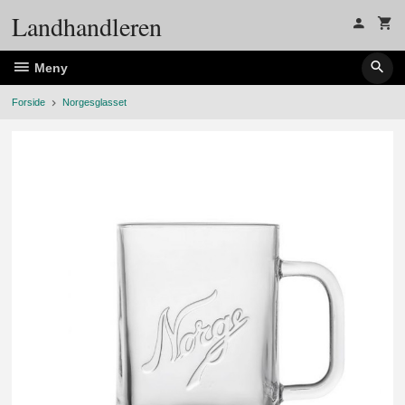
Gå
Landhandleren
til
innholdet
Meny
Forside
Norgesglasset