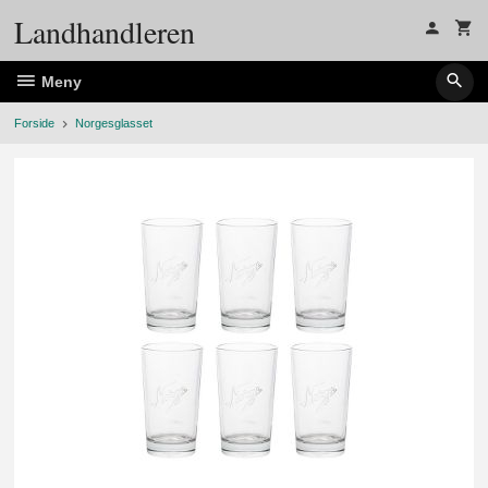
Gå
Landhandleren
til
innholdet
Meny
Forside
Norgesglasset