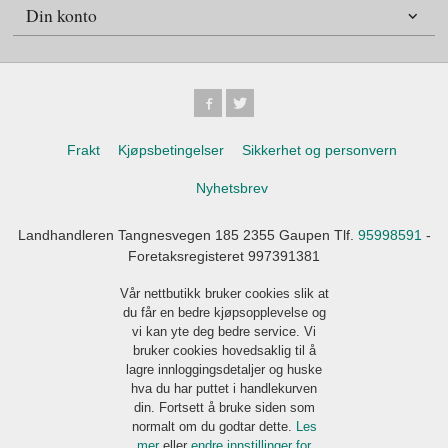
Din konto
Frakt
Kjøpsbetingelser
Sikkerhet og personvern
Nyhetsbrev
Landhandleren Tangnesvegen 185 2355 Gaupen Tlf.
95998591
-
Foretaksregisteret 997391381
Vår nettbutikk bruker cookies slik at
du får en bedre kjøpsopplevelse og
vi kan yte deg bedre service. Vi
bruker cookies hovedsaklig til å
lagre innloggingsdetaljer og huske
hva du har puttet i handlekurven
din. Fortsett å bruke siden som
normalt om du godtar dette.
Les
mer
eller
endre innstillinger for