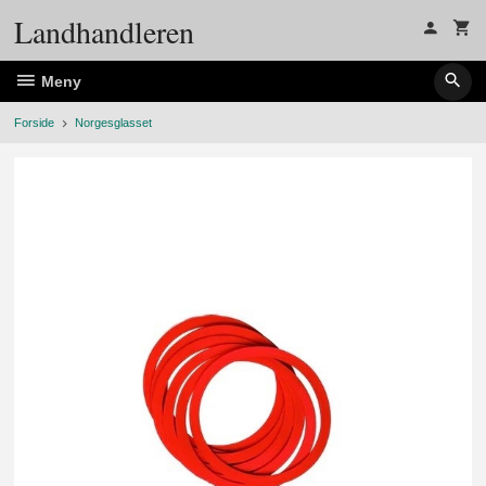
Gå
Landhandleren
til
innholdet
Meny
Forside
Norgesglasset