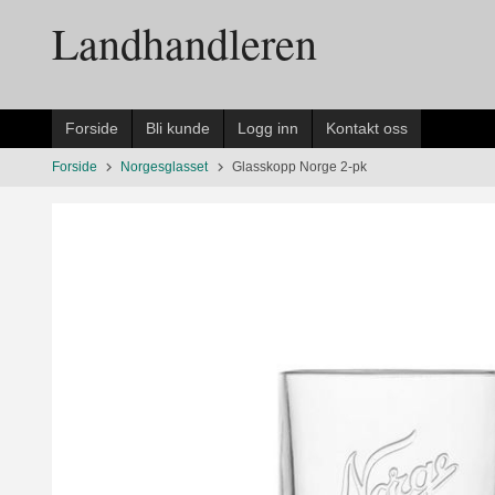
Gå
Landhandleren
til
innholdet
Forside
Bli kunde
Logg inn
Kontakt oss
Forside
Norgesglasset
Glasskopp Norge 2-pk