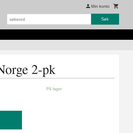
Min konto
Søk
Norge 2-pk
På lager