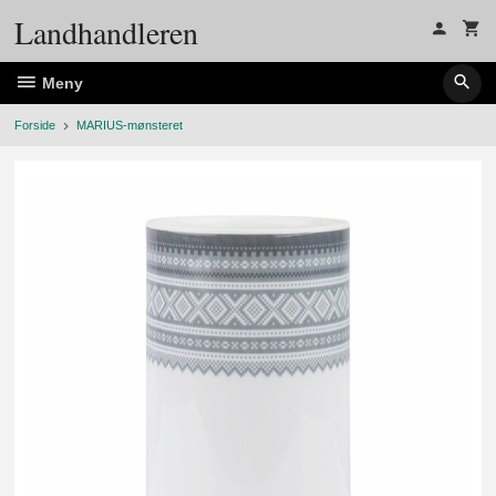
Gå
Landhandleren
til
innholdet
Meny
Forside
MARIUS-mønsteret