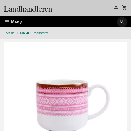
Gå
Landhandleren
til
innholdet
Meny
Forside
MARIUS-mønsteret