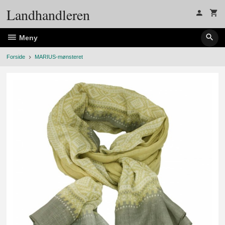
Gå
Landhandleren
til
innholdet
Meny
Forside
MARIUS-mønsteret