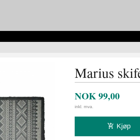
Marius skife
NOK
99,00
inkl. mva.
Kjøp