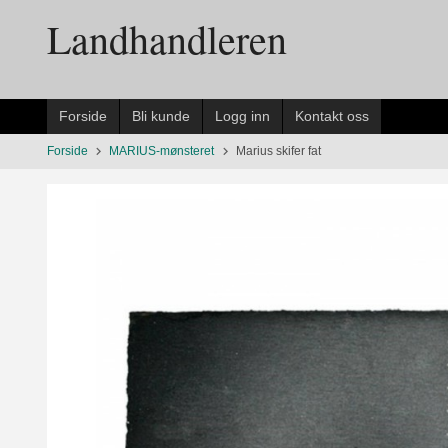
Gå
Landhandleren
til
innholdet
Forside
Bli kunde
Logg inn
Kontakt oss
Forside
MARIUS-mønsteret
Marius skifer fat