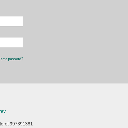
lemt passord?
rev
steret 997391381