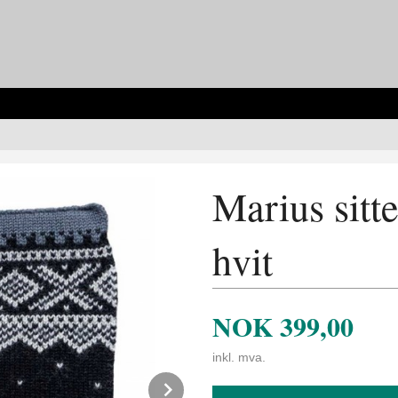
Marius sitt
hvit
NOK
399,00
inkl. mva.
Next