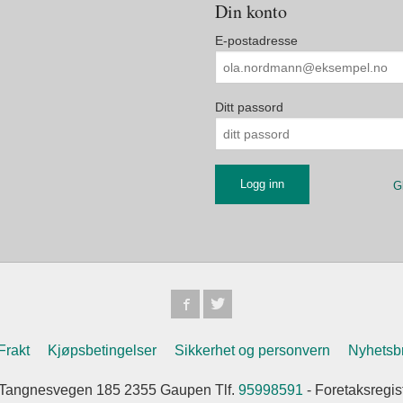
Din konto
E-postadresse
Ditt passord
G
Frakt
Kjøpsbetingelser
Sikkerhet og personvern
Nyhetsb
Tangnesvegen 185 2355 Gaupen Tlf.
95998591
- Foretaksregi