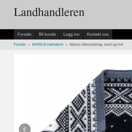
Gå
Landhandleren
til
innholdet
Forside
Bli kunde
Logg inn
Kontakt oss
Forside
MARIUS-mønsteret
Marius sitteunderlag, svart og hvit
Prev