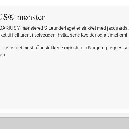
US
® mønster
MARIUS
® mønsteret! Sitteunderlaget er strikket med jacquardst
t til fjellturen, i solveggen, hytta, sene kvelder og alt imellom!
53. Det er det mest håndstrikkede mønsteret i Norge og regnes
ren.