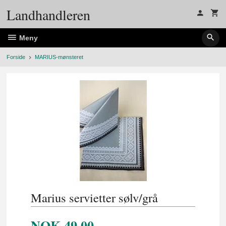
Gå
Landhandleren
til
innholdet
Meny
Forside
MARIUS-mønsteret
Marius servietter sølv/grå
NOK
49,00