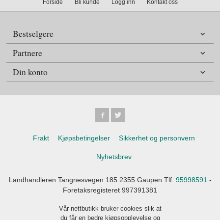
Forside
Bli kunde
Logg inn
Kontakt oss
Bestselgere
Partnere
Din konto
Frakt
Kjøpsbetingelser
Sikkerhet og personvern
Nyhetsbrev
Landhandleren Tangnesvegen 185 2355 Gaupen Tlf.
95998591
-
Foretaksregisteret 997391381
Vår nettbutikk bruker cookies slik at
du får en bedre kjøpsopplevelse og