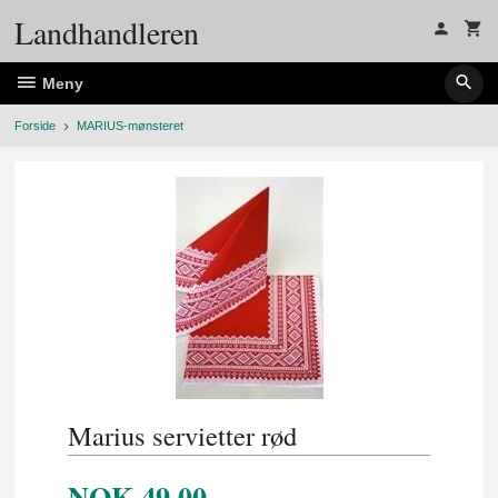
Gå
Landhandleren
til
innholdet
Meny
Forside
MARIUS-mønsteret
Marius servietter rød
NOK
49,00