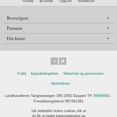
Forside
Bli kunde
Logg inn
Kontakt oss
Bestselgere
Partnere
Din konto
Frakt
Kjøpsbetingelser
Sikkerhet og personvern
Nyhetsbrev
Landhandleren Tangnesvegen 185 2355 Gaupen Tlf.
95998591
-
Foretaksregisteret 997391381
Vår nettbutikk bruker cookies slik at
du får en bedre kjøpsopplevelse og