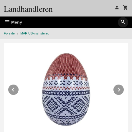
Gå
Landhandleren
til
innholdet
Meny
Forside
MARIUS-mønsteret
Prev
Ne