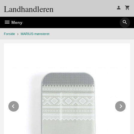
Gå
Landhandleren
til
innholdet
Meny
Forside
MARIUS-mønsteret
Prev
Ne